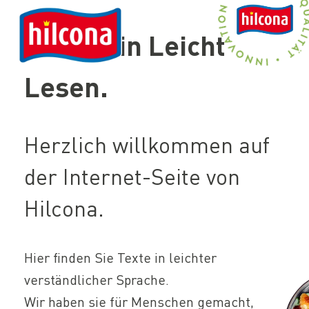
Zum Header springen (
Zum Inhalt springen (
Zum Footer springen (
zur Navigation springen (
Barrierefreiheits-Widget öffnen (
Control + Option
Control + Option
Control + Option
Control + Option
Control + Option
+ 2)
+ 3)
+ 1)
+ 4)
+
Home
Inhalte in Leicht
Lesen.
Herzlich willkommen auf
der Internet-Seite von
Hilcona.
Hier finden Sie Texte in leichter
verständlicher Sprache.
Wir haben sie für Menschen gemacht,